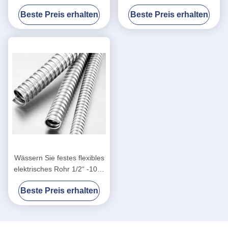
Hochgeschwindigkeitsschienen-
Stahlrohr 1 Zoll-
Beste Preis erhalten
Beste Preis erhalten
U-Bahn-Ausrüstung
Schlauchleitung
Wässern Sie festes flexibles
elektrisches Rohr 1/2“ -10℃
| +80℃-Betriebstemperatur
Beste Preis erhalten