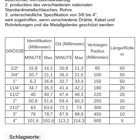
2.
productiion des verschiedenen nationalen
Standardmetallschlauches, Rohre
3.
unterschiedliche Spezifikation von 3/8 bis 4",
weit zugetroffen, wenn verschiedene Drähte, Kabel und
Rohrleitungen und die Metallgelenke geschützt werden
Identifikation
Od (Millimeter)
Verbiegen
(Millimeter)
Länge/Rolle
GRÖSSE
Radius
m
(Millimeter)
MINUTE
Max
MINUTE
Max
1/2“
15,8
16,2
20,8
21,3
85
50
3/4"
20,7
21,1
26,3
21,6
100
50
1"
6,2
26,8
32,7
33,4
150
50
11/4“
34,7
35,3
41,4
42,2
180
20
11/2“
40
40,7
47,4
48,3
220
20
2"
50,8
51,6
59,4
60,3
250
20
21/2"
63
63,6
72,1
73
300
10
3"
78
78,7
87,9
88,9
450
10
4"
101,6
102,6
113,2
114,3
600
5
Schlagworte: