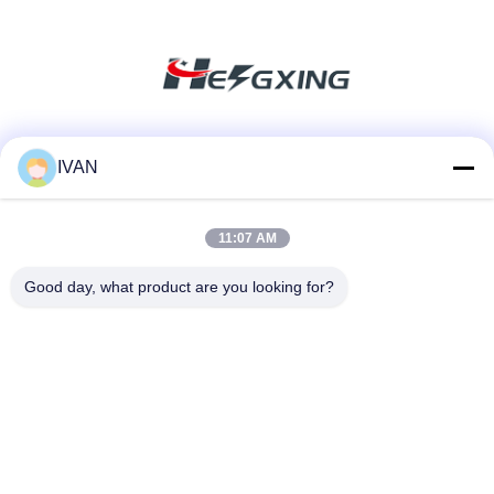
Soziale Medien
IVAN
11:07 AM
Schnelle Kontaktaufnahme
Good day, what product are you looking for?
Tel.
86-574-62690968
E-Mail-Adresse
sales_ivan@zjhengxing.com
Anschrift
KEINE 100 Jinniu Straße Moushan-Stadt-Yuyao-Stadt,