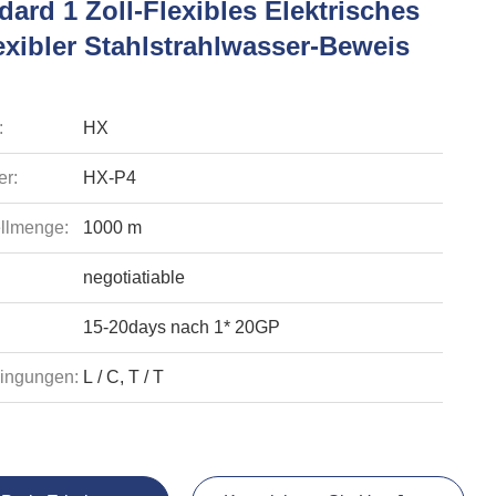
ard 1 Zoll-Flexibles Elektrisches
exibler Stahlstrahlwasser-Beweis
:
HX
r:
HX-P4
llmenge:
1000 m
negotiatiable
15-20days nach 1* 20GP
ingungen:
L / C, T / T