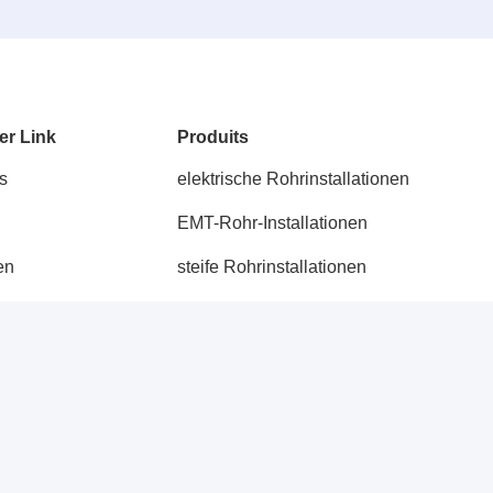
er Link
Produits
s
elektrische Rohrinstallationen
EMT-Rohr-Installationen
en
steife Rohrinstallationen
flexibles elektrisches Rohr
 mit uns
flexible Rohrinstallationen
emt elektrisches Rohr