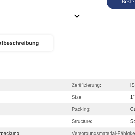
Beste
ktbeschreibung
Zertifizierung:
I
Size:
1"
Packing:
C
Structure:
Sq
erpackung
Versorgungsmaterial-Fähigkei