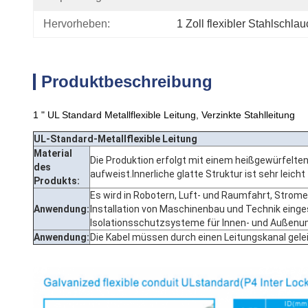
Hervorheben:
1 Zoll flexibler Stahlschla
Produktbeschreibung
1 " UL Standard Metallflexible Leitung, Verzinkte Stahlleitung
UL-Standard-Metallflexible Leitung
Material
Die Produktion erfolgt mit einem heißgewürfelten
des
aufweist.Innerliche glatte Struktur ist sehr leich
Produkts:
Es wird in Robotern, Luft- und Raumfahrt, Stro
Anwendung:
Installation von Maschinenbau und Technik eing
Isolationsschutzsysteme für Innen- und Außenu
Anwendung:
Die Kabel müssen durch einen Leitungskanal gel