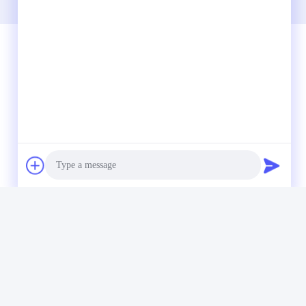
Schnelle Kontaktaufnahme
Tel.
86-574-62690968
E-Mail-Adresse
sales_ivan@zjhengxing.com
Anschrift
KEINE 100 Jinniu Straße Moushan-Stadt-
Yuyao-Stadt, Zhejiang Provice, China
Photo
Video Call
Audio Call