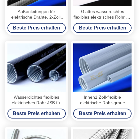
Außenleitungen für
Glattes wasserdichtes
elektrische Drähte, 2-Zoll-
flexibles elektrisches Rohr für
flexible Kunststoffleitungen
das Kabel flammhemmend
Beste Preis erhalten
Beste Preis erhalten
für Kabel
Wasserdichtes flexibles
Innen1 Zoll-flexible
elektrisches Rohr JSB für
elektrische Rohr-graue
ausgezeichneten Gebrauch
Farbantialtern-Zug-
Beste Preis erhalten
Beste Preis erhalten
den im Freien imprägniern
Widerstand