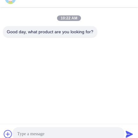
10:22 AM
Schnelle Kontaktaufnahme
Good day, what product are you looking for?
Tel.
86-574-62690968
E-Mail-Adresse
sales_ivan@zjhengxing.com
Anschrift
KEINE 100 Jinniu Straße Moushan-Stadt-Yuyao-Stadt,
Zhejiang Provice, China
Datenschutzrichtlinie
|
Sitemap
China gut Qualität elektrische Rohrinstallationen Lieferant.
Urheberrecht © 2018-2026 YUYAO HENGXING PIPE CO.,LTD -
Alle. Alle Rechte vorbehalten.