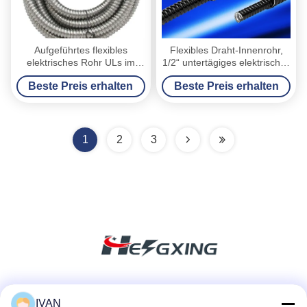
Aufgeführtes flexibles
Flexibles Draht-Innenrohr,
elektrisches Rohr ULs im
1/2“ untertägiges elektrisches
Freien, versiegeln festes
Leitungsrohr
Beste Preis erhalten
Beste Preis erhalten
flexibles Rohr
1
2
3
Soziale Medien
IVAN