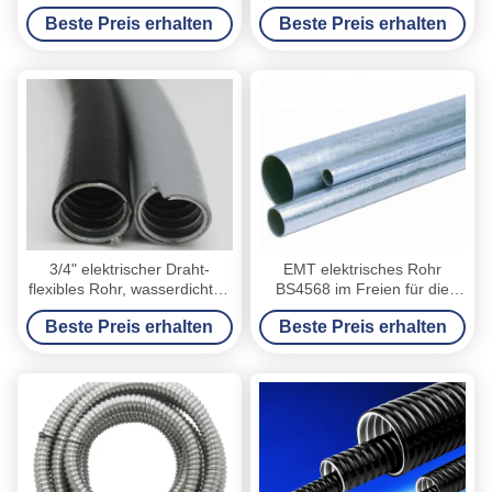
Metallschlauch SGS-
Stahlrohr 1 Zoll-
Beste Preis erhalten
Beste Preis erhalten
Zustimmung
Schlauchleitung
3/4" elektrischer Draht-
EMT elektrisches Rohr
flexibles Rohr, wasserdichtes
BS4568 im Freien für die
flexibles Stahlrohr Eco
durchgehende elektrische
Beste Preis erhalten
Beste Preis erhalten
freundlich
Verdrahtung wasserdicht