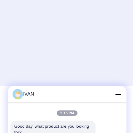
IVAN
Schnelle Kontaktaufnahme
5:15 PM
Tel.
Good day, what product are you looking 
for?
86-574-62690968