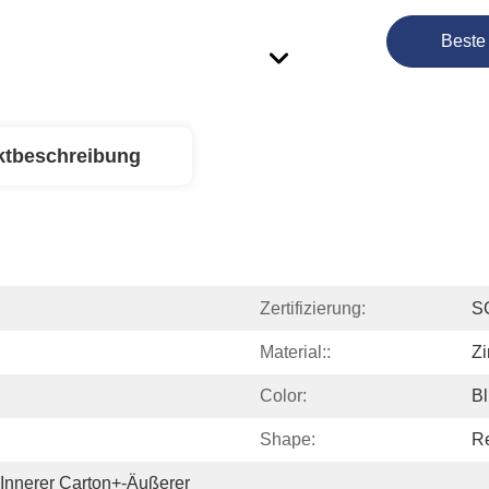
Beste
ktbeschreibung
Zertifizierung:
S
Material::
Zi
Color:
B
Shape:
Re
 Innerer Carton+-Äußerer 