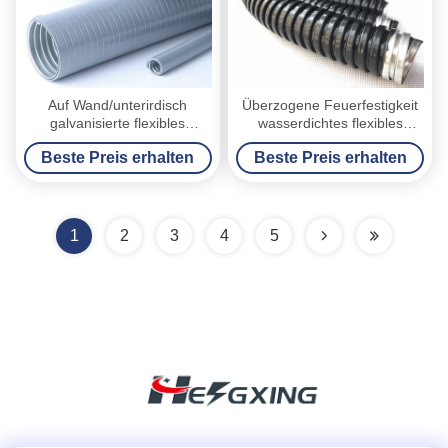
Auf Wand/unterirdisch
Überzogene Feuerfestigkeit
galvanisierte flexibles
wasserdichtes flexibles
elektrisches Rohr
elektrisches Innenrohr PVCs
Beste Preis erhalten
Beste Preis erhalten
Stahlmaterial
1
2
3
4
5