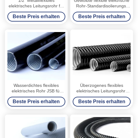
1/2“ Metallflexibles
Gewölbte flexible elektrische
elektrisches Leitungsrohr für
Rohr-Standardisolierungs-
Hochgeschwindigkeitsschienen-
Dehnfestigkeit ULs
Beste Preis erhalten
Beste Preis erhalten
U-Bahn-Ausrüstung
Wasserdichtes flexibles
Überzogenes flexibles
elektrisches Rohr JSB für
elektrisches Leitungsrohr-
ausgezeichneten Gebrauch
kundengerechtes Drucken 4
Beste Preis erhalten
Beste Preis erhalten
den im Freien imprägniern
Zoll PVCs