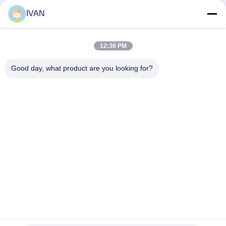
Soziale Medien
IVAN
12:36 PM
Schnelle Kontaktaufnahme
Good day, what product are you looking for?
Tel.
86-574-62690968
E-Mail-Adresse
sales_ivan@zjhengxing.com
Anschrift
KEINE 100 Jinniu Straße Moushan-Stadt-Yuyao-Stadt,
Zhejiang Provice, China
Datenschutzrichtlinie
|
Sitemap
China gut Qualität elektrische Rohrinstallationen Lieferant.