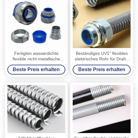
Fertigten wasserdichte
Beständiges UV1" flexibles
flexible nicht-metallische
elektrisches Rohr für Draht-
Rohr-Standardinstallationen
Schutz PVC beschichtet
Beste Preis erhalten
Beste Preis erhalten
ULs Stärke besonders an