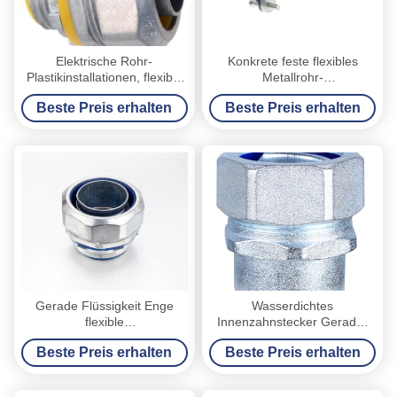
Elektrische Rohr-
Konkrete feste flexibles
Plastikinstallationen, flexible
Metallrohr-
elektrische Rohr-
Verbindungsstücke,
Beste Preis erhalten
Beste Preis erhalten
Verbindungsstücke
elektrische Rohr-Zusätze
Gerade Flüssigkeit Enge
Wasserdichtes
flexible
Innenzahnstecker Gerader
Metallleitungsanschluss mit
Typ, Flexibler
Beste Preis erhalten
Beste Preis erhalten
blauer Dichtung verfügbar
Leitungsstecker DPN-Stecker