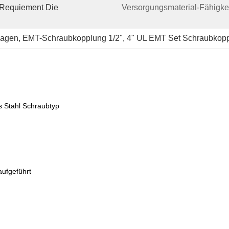
(requiement Die 
Versorgungsmaterial-Fähigkei
lagen
, 
EMT-Schraubkopplung 1/2"
, 
4" UL EMT Set Schraubkop
s Stahl Schraubtyp
aufgeführt