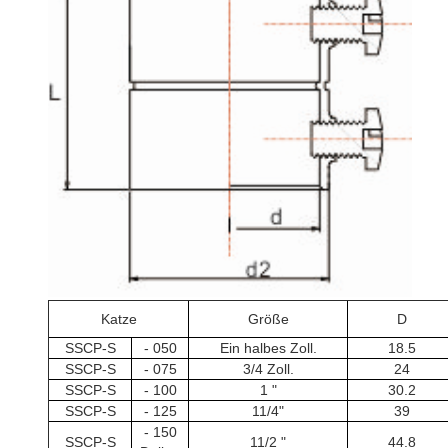
Katze
Größe
D
SSCP-S
- 050
Ein halbes Zoll.
18.5
SSCP-S
- 075
3/4 Zoll.
24
SSCP-S
- 100
1 "
30.2
SSCP-S
- 125
11/4"
39
- 150
SSCP-S
11/2 "
44.8