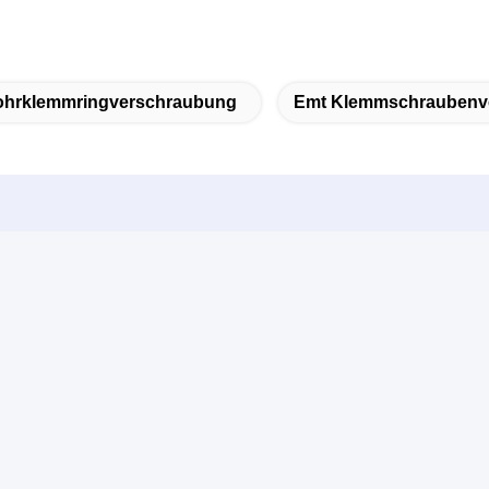
ohrklemmringverschraubung
Emt Klemmschraubenv
Verwandte Produkte