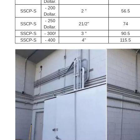
Dollar.
- 200
SSCP-S
2 "
56.5
Dollar.
- 250
SSCP-S
21/2"
74
Dollar.
SSCP-S
- 300!
3 "
90.5
SSCP-S
- 400
4"
115.5