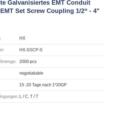
ete Galvanisiertes EMT Conduit
 EMT Set Screw Coupling 1/2“ - 4"
:
HX
r:
HX-SSCP-S
llmenge:
2000-pcs
negotiatiable
15 -20 Tage nach 1*20GP
ingungen:
L / C, T / T