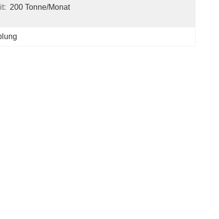
t:
200 Tonne/Monat
plung