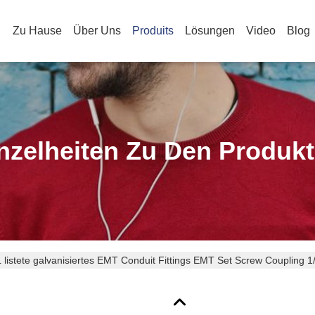
Zu Hause
Über Uns
Produits
Lösungen
Video
Blog
nzelheiten Zu Den Produk
 listete galvanisiertes EMT Conduit Fittings EMT Set Screw Coupling 1/