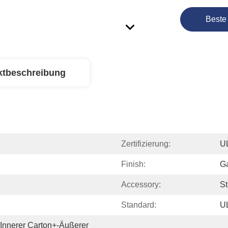
Beste
ktbeschreibung
Zertifizierung:
U
Finish:
G
Accessory:
St
Standard:
U
 Innerer Carton+-Äußerer 