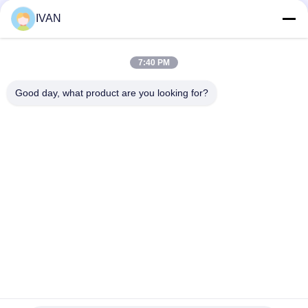
Soziale Medien
IVAN
7:40 PM
Schnelle Kontaktaufnahme
Good day, what product are you looking for?
Tel.
86-574-62690968
E-Mail-Adresse
sales_ivan@zjhengxing.com
Anschrift
KEINE 100 Jinniu Straße Moushan-Stadt-Yuyao-Stadt,
Zhejiang Provice, China
Datenschutzrichtlinie
|
Sitemap
China gut Qualität elektrische Rohrinstallationen Lieferant.