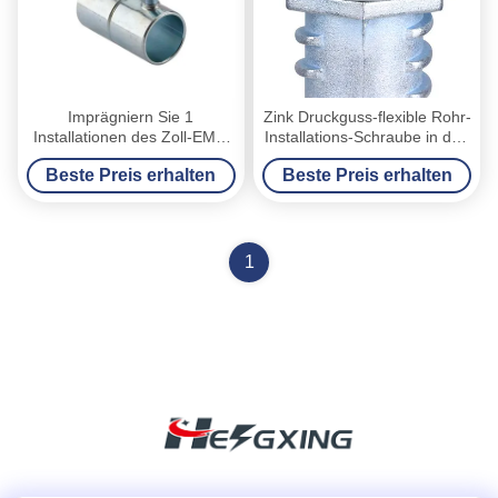
Imprägniern Sie 1
Zink Druckguss-flexible Rohr-
Installationen des Zoll-EMT,
Installations-Schraube in den
IMC Rohr-Installationen für
polierten
Beste Preis erhalten
Beste Preis erhalten
Anwendungen über 600V
Flexverbindungsstücken
1