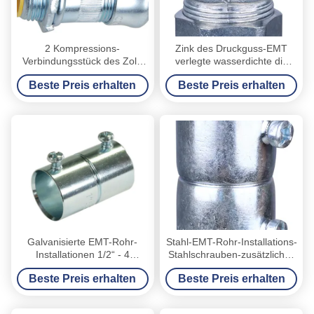
2 Kompressions-
Zink des Druckguss-EMT
Verbindungsstück des Zoll-
verlegte wasserdichte die
EMT, EMT-Rohr-
Koppelung Rohr-der Zusatz-
Beste Preis erhalten
Beste Preis erhalten
Klemmringverschraubung
EMT
Isolierart
Galvanisierte EMT-Rohr-
Stahl-EMT-Rohr-Installations-
Installationen 1/2“ - 4
Stahlschrauben-zusätzliches
Koppelungs-
passendes für Anwendungen
Beste Preis erhalten
Beste Preis erhalten
Klemmschrauben-Art des
über 600V
Zoll-EMT