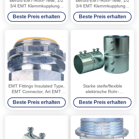
Berufs-EMT-Rohr-Teile, 1/2
Berufs-EMT-Rohr-Teile, 1/2
3/4 EMT Klemmkupplungs-
3/4 EMT Klemmkupplungs-
Gewohnheits-Farbe
Gewohnheits-Farbe
Beste Preis erhalten
Beste Preis erhalten
EMT Fittings Insulated Type,
Starke steife/flexible
EMT Connector, Art EMT
elektrische Rohr-
Connector Set Screw
Installationen 3 4 Rohr-
Beste Preis erhalten
Beste Preis erhalten
Verbindungsstück für EMT