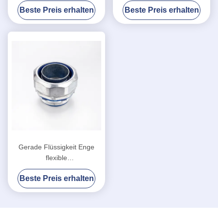
galvanisierte
Stahl-Ferrule Staubfest
Beste Preis erhalten
Beste Preis erhalten
Flachoberfläche
Gerade Flüssigkeit Enge
flexible
Metallleitungsanschluss mit
Beste Preis erhalten
blauer Dichtung verfügbar