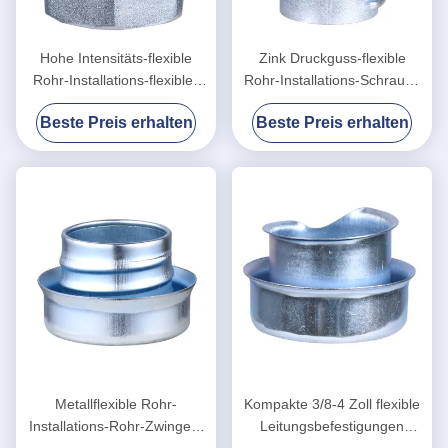
Hohe Intensitäts-flexible
Zink Druckguss-flexible
Rohr-Installations-flexibles
Rohr-Installations-Schraube
Rohr-Kompressions-
in den polierten
Beste Preis erhalten
Beste Preis erhalten
Verbindungsstück
Flexverbindungsstücken
Metallflexible Rohr-
Kompakte 3/8-4 Zoll flexible
Installations-Rohr-Zwingen-
Leitungsbefestigungen