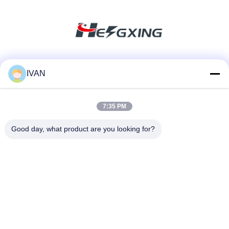
Soziale Medien
IVAN
7:35 PM
Schnelle Kontaktaufnahme
Good day, what product are you looking for?
Tel.
86-574-62690968
E-Mail-Adresse
sales_ivan@zjhengxing.com
Anschrift
KEINE 100 Jinniu Straße Moushan-Stadt-Yuyao-Stadt,