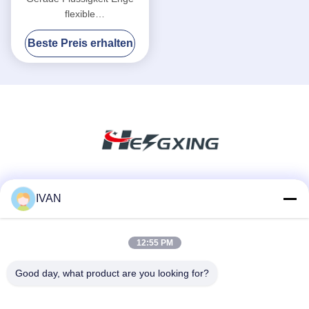
flexible
Metallleitungsanschluss mit
Beste Preis erhalten
blauer Dichtung verfügbar
Soziale Medien
IVAN
12:55 PM
Schnelle Kontaktaufnahme
Good day, what product are you looking for?
Tel.
86-574-62690968