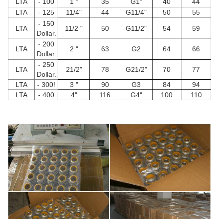
LTA
- 100
1 "
35
G1"
40
44
LTA
- 125
11/4"
44
G11/4"
50
55
- 150
LTA
11/2 "
50
G11/2"
54
59
Dollar.
- 200
LTA
2 "
63
G2
64
66
Dollar.
- 250
LTA
21/2"
78
G21/2"
70
77
Dollar.
LTA
- 300!
3 "
90
G3
84
94
LTA
- 400
4"
116
G4"
100
110