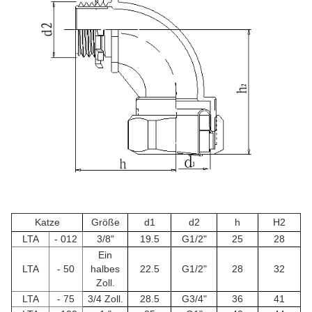
Katze
Größe
d1
d2
h
H2
LTA
- 012
3/8"
19.5
G1/2"
25
28
Ein
LTA
- 50
halbes
22.5
G1/2"
28
32
Zoll.
LTA
- 75
3/4 Zoll.
28.5
G3/4"
36
41