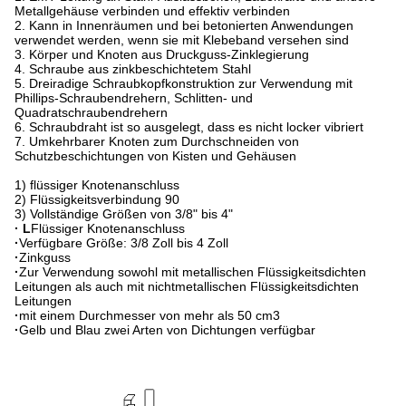
Metallgehäuse verbinden und effektiv verbinden
2. Kann in Innenräumen und bei betonierten Anwendungen
verwendet werden, wenn sie mit Klebeband versehen sind
3. Körper und Knoten aus Druckguss-Zinklegierung
4. Schraube aus zinkbeschichtetem Stahl
5. Dreiradige Schraubkopfkonstruktion zur Verwendung mit
Phillips-Schraubendrehern, Schlitten- und
Quadratschraubendrehern
6. Schraubdraht ist so ausgelegt, dass es nicht locker vibriert
7. Umkehrbarer Knoten zum Durchschneiden von
Schutzbeschichtungen von Kisten und Gehäusen
1) flüssiger Knotenanschluss
2) Flüssigkeitsverbindung 90
3) Vollständige Größen von 3/8" bis 4"
· L
Flüssiger Knotenanschluss
·
Verfügbare Größe: 3/8 Zoll bis 4 Zoll
·
Zinkguss
·
Zur Verwendung sowohl mit metallischen Flüssigkeitsdichten
Leitungen als auch mit nichtmetallischen Flüssigkeitsdichten
Leitungen
·
mit einem Durchmesser von mehr als 50 cm3
·
Gelb und Blau zwei Arten von Dichtungen verfügbar