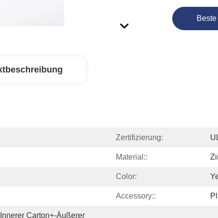
Beste
ktbeschreibung
Zertifizierung:
U
Material::
Zi
Color:
Ye
Accessory::
Pl
 Innerer Carton+-Äußerer 