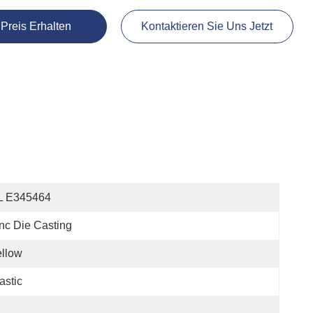
 Preis Erhalten
Kontaktieren Sie Uns Jetzt
L E345464
nc Die Casting
llow
astic