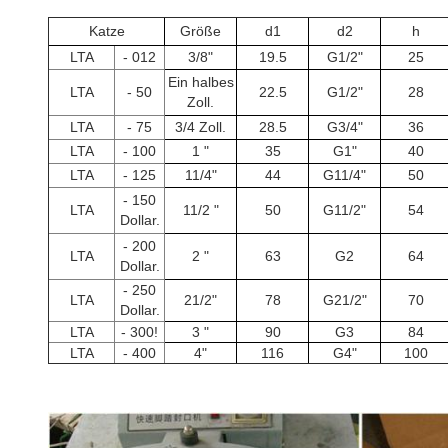
Katze
Größe
d1
d2
h
LTA
- 012
3/8"
19.5
G1/2"
25
Ein halbes
LTA
- 50
22.5
G1/2"
28
Zoll.
LTA
- 75
3/4 Zoll.
28.5
G3/4"
36
LTA
- 100
1 "
35
G1"
40
LTA
- 125
11/4"
44
G11/4"
50
- 150
LTA
11/2 "
50
G11/2"
54
Dollar.
- 200
LTA
2 "
63
G2
64
Dollar.
- 250
LTA
21/2"
78
G21/2"
70
Dollar.
LTA
- 300!
3 "
90
G3
84
LTA
- 400
4"
116
G4"
100