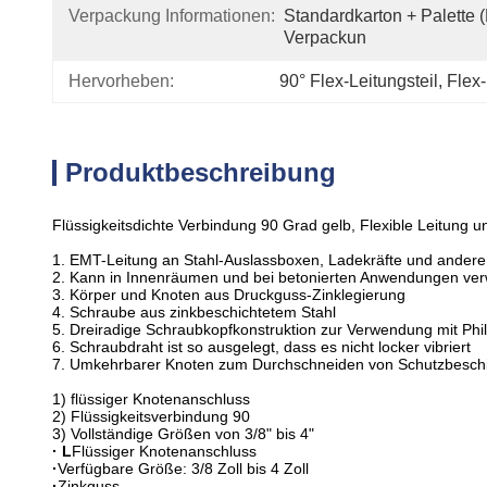
Verpackung Informationen:
Standardkarton + Palette 
Verpackun
Hervorheben:
90° Flex-Leitungsteil
, 
Flex-
Produktbeschreibung
Flüssigkeitsdichte Verbindung 90 Grad gelb, Flexible Leitung 
1. EMT-Leitung an Stahl-Auslassboxen, Ladekräfte und andere
2. Kann in Innenräumen und bei betonierten Anwendungen ver
3. Körper und Knoten aus Druckguss-Zinklegierung
4. Schraube aus zinkbeschichtetem Stahl
5. Dreiradige Schraubkopfkonstruktion zur Verwendung mit Phi
6. Schraubdraht ist so ausgelegt, dass es nicht locker vibriert
7. Umkehrbarer Knoten zum Durchschneiden von Schutzbesch
1) flüssiger Knotenanschluss
2) Flüssigkeitsverbindung 90
3) Vollständige Größen von 3/8" bis 4"
· L
Flüssiger Knotenanschluss
·
Verfügbare Größe: 3/8 Zoll bis 4 Zoll
·
Zinkguss