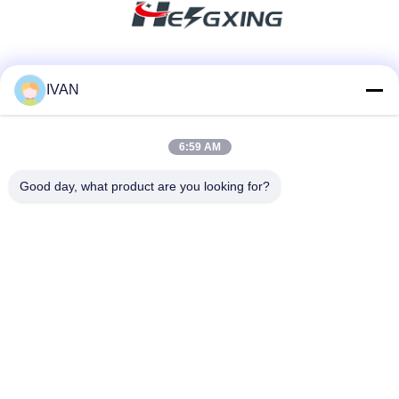
Soziale Medien
IVAN
6:59 AM
Schnelle Kontaktaufnahme
Good day, what product are you looking for?
Tel.
86-574-62690968
E-Mail-Adresse
sales_ivan@zjhengxing.com
Anschrift
KEINE 100 Jinniu Straße Moushan-Stadt-Yuyao-Stadt,
Zhejiang Provice, China