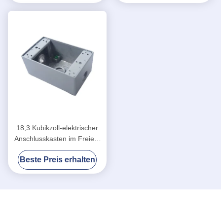
18,3 Kubikzoll-elektrischer
Anschlusskasten im Freien,
wasserdichte Schalter-
Beste Preis erhalten
Kasten-einzelne Gruppe