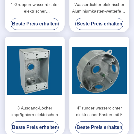
1 Gruppen-wasserdichter
Wasserdichter elektrischer
elektrischer
Aluminiumkasten-wetterfeste
Kasten/Außenausgang-
Behälter-Kasten-Grau-Farbe
Beste Preis erhalten
Beste Preis erhalten
Kasten mit 4 Ausgang-
Löchern
3 Ausgang-Löcher
4" runder wasserdichter
imprägniern elektrischen
elektrischer Kasten mit 5
Kasten/Steckdose-Kasten im
Aluminium Ausgang-Löchern
Beste Preis erhalten
Beste Preis erhalten
Freien
sterben Form MATERIAL