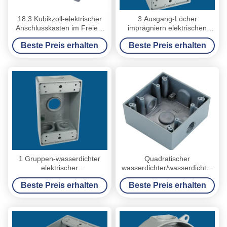
18,3 Kubikzoll-elektrischer
3 Ausgang-Löcher
Anschlusskasten im Freien,
imprägniern elektrischen
wasserdichte Schalter-
Kasten/Steckdose-Kasten im
Beste Preis erhalten
Beste Preis erhalten
Kasten-einzelne Gruppe
Freien
1 Gruppen-wasserdichter
Quadratischer
elektrischer
wasserdichter/wasserdichter
Kasten/Außenausgang-
elektrischer Kasten 1/2“ 3/4"
Beste Preis erhalten
Beste Preis erhalten
Kasten mit 4 Ausgang-
Größe, zum von Leitern zu
Löchern
schützen