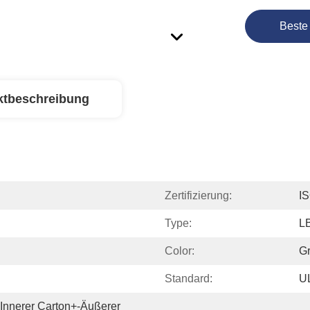
Beste
ktbeschreibung
Zertifizierung:
I
Type:
L
Color:
G
Standard:
U
 Innerer Carton+-Äußerer 