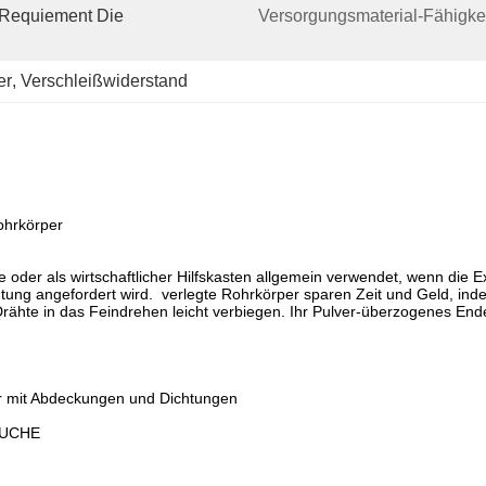
(requiement Die 
Versorgungsmaterial-Fähigkei
er
, 
Verschleißwiderstand
ohrkörper
 oder als wirtschaftlicher Hilfskasten allgemein verwendet, wenn die Ext
htung angefordert wird. verlegte Rohrkörper sparen Zeit und Geld, ind
Drähte in das Feindrehen leicht verbiegen. Ihr Pulver-überzogenes Ende
er mit Abdeckungen und Dichtungen
ÄUCHE