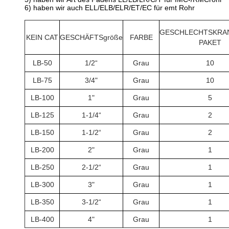
6) haben wir auch ELL/ELB/ELR/ET/EC für emt Rohr
GESCHLECHTSKRAN
KEIN CAT
GESCHÄFTSgröße
FARBE
PAKET
LB-50
1/2“
Grau
10
LB-75
3/4"
Grau
10
LB-100
1"
Grau
5
LB-125
1-1/4“
Grau
2
LB-150
1-1/2“
Grau
2
LB-200
2"
Grau
1
LB-250
2-1/2“
Grau
1
LB-300
3"
Grau
1
LB-350
3-1/2“
Grau
1
LB-400
4"
Grau
1