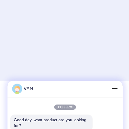
IVAN
Schnelle Kontaktaufnahme
11:08 PM
Tel.
Good day, what product are you looking 
for?
86-574-62690968