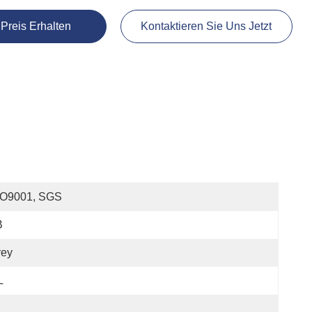
 Preis Erhalten
Kontaktieren Sie Uns Jetzt
SO9001, SGS
B
rey
L