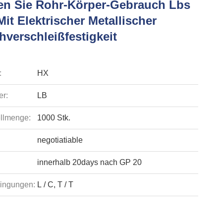
en Sie Rohr-Körper-Gebrauch Lbs
Mit Elektrischer Metallischer
hverschleißfestigkeit
:
HX
r:
LB
llmenge:
1000 Stk.
negotiatiable
innerhalb 20days nach GP 20
ingungen:
L / C, T / T