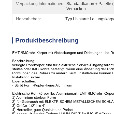
Verpackung Informationen:
Standardkarton + Palette 
Verpackun
Hervorheben:
Typ Lb starre Leitungskörp
Produktbeschreibung
EMT-/IMCrohr-Körper mit Abdeckungen und Dichtungen, lbs-R
Beschreibung:
verlegte Rohrkörper sind für elektrische Service-Eingangsdrähte
steifes oder IMC Rohre befestigt, wenn eine Änderung der Ric
Richtungen des Rohres zu ändern, läuft. Installateure können 
Installation sicher.
Eigenschaften:
- Stirbt Form-Kupfer-freies Aluminium
Elektrische Rohrkörper-lbs-Aluminiumart, EMT-/IMCrohr-Körp
1) Aluminium sterben Form
2) für Gebrauch mit ELEKTRISCHEM METALLISCHEM SCHL
3) Größe: 1/2“ bis 4"
4) Hersteller, gute Qualität und Preise
5) haben wir Art des Fadens LL/LB/LR/C/T für IMC-/RMCrohr