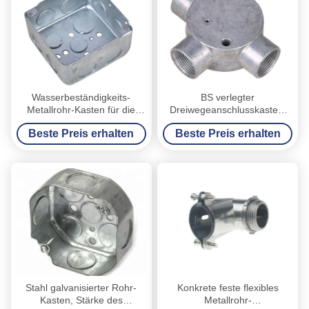
Wasserbeständigkeits-
BS verlegter
Metallrohr-Kasten für die
Dreiwegeanschlusskasten,
Oberfläche angebracht,
wetterfester Metallrohr-
Beste Preis erhalten
Beste Preis erhalten
Sondergröße verdrahtend
Kasten 1/2“ 3/4"
Stahl galvanisierter Rohr-
Konkrete feste flexibles
Kasten, Stärke des
Metallrohr-