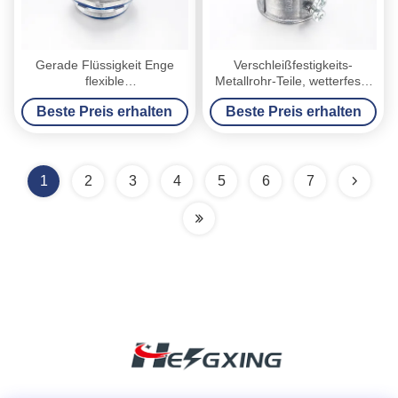
Gerade Flüssigkeit Enge
Verschleißfestigkeits-
flexible
Metallrohr-Teile, wetterfeste
Metallleitungsanschluss mit
Emt-Installationen 1/2“ - 4"
Beste Preis erhalten
Beste Preis erhalten
blauer Dichtung verfügbar
Größe
1
2
3
4
5
6
7