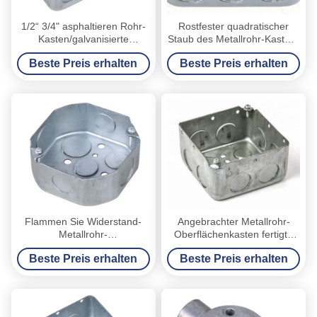
1/2“ 3/4" asphaltieren Rohr-
Rostfester quadratischer
Kasten/galvanisierte
Staub des Metallrohr-Kasten-
Stahlstärke des rohr-Kasten-
2-1/8“ oder“ der Tiefen-1-1/2
Beste Preis erhalten
Beste Preis erhalten
0.8-1.5mm
beständig
Flammen Sie Widerstand-
Angebrachter Metallrohr-
Metallrohr-
Oberflächenkasten fertigte
Kasten/elektrischen Rohr-
Maß-gezogene Art
Beste Preis erhalten
Beste Preis erhalten
Kasten 1-1/2“
besonders an
explosionssicher