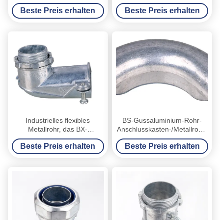
Metallrohr-Anschlusskasten-
Verbindungsstücke,
Beste Preis erhalten
Beste Preis erhalten
0.8-1.5mm
elektrische Rohr-Zusätze
Industrielles flexibles
BS-Gussaluminium-Rohr-
Metallrohr, das BX-
Anschlusskasten-/Metallrohr-
Pressungs-
Ellbogen-Anschlusskasten
Beste Preis erhalten
Beste Preis erhalten
Verbindungsstück-saures
poliert
niedriges beständiges
verbindet